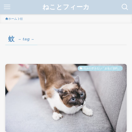
ねことフィーカ
ホーム
蚊
蚊
– tag –
悩みが尽きない「お金と節約」