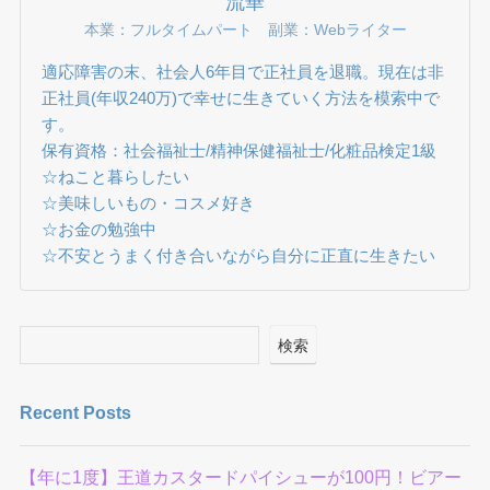
流華
本業：フルタイムパート 副業：Webライター
適応障害の末、社会人6年目で正社員を退職。現在は非
正社員(年収240万)で幸せに生きていく方法を模索中で
す。
保有資格：社会福祉士/精神保健福祉士/化粧品検定1級
☆ねこと暮らしたい
☆美味しいもの・コスメ好き
☆お金の勉強中
☆不安とうまく付き合いながら自分に正直に生きたい
検索
Recent Posts
【年に1度】王道カスタードパイシューが100円！ビアー