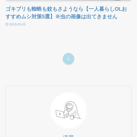
ゴキブリも蜘蛛も蚊もさようなら【一人暮らしOLお
すすめムシ対策5選】※虫の画像は出てきません
2023-03-23
1