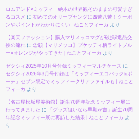
ロムアンド×ミッフィー絵本の世界観そのままの可愛すぎ
るコスメ
に
初めてのオリーブヤングに四苦八苦！クーポ
ンやポイントがわかりにくい | ねことフィーカ
より
【楽天ファッション】購入マリメッコマグが破損⁈返品交
換の流れ
に
念願【マリメッコ】プケッティ柄ライトブル
ー×オレンジがやってきた | ねことフィーカ
より
ゼクシィ2025年10月号付録ミッフィーマルチケース
に
ゼクシィ2026年3月号付録は「ミッフィーエコバック&ポ
ーチ」セブン限定でミッフィークリアファイルも | ねこと
フィーカ
より
【名古屋松坂屋美術館】誕生70周年記念ミッフィー展に
行ってきました
に
「グッズ狙いなら早期が吉」誕生70周
年記念ミッフィー展に再訪した結果 | ねことフィーカ
よ
り