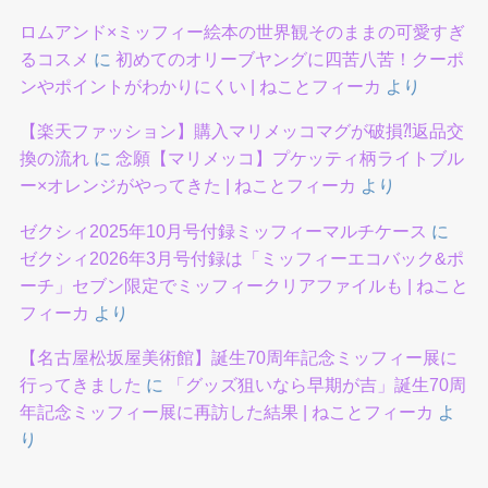
ロムアンド×ミッフィー絵本の世界観そのままの可愛すぎ
るコスメ
に
初めてのオリーブヤングに四苦八苦！クーポ
ンやポイントがわかりにくい | ねことフィーカ
より
【楽天ファッション】購入マリメッコマグが破損⁈返品交
換の流れ
に
念願【マリメッコ】プケッティ柄ライトブル
ー×オレンジがやってきた | ねことフィーカ
より
ゼクシィ2025年10月号付録ミッフィーマルチケース
に
ゼクシィ2026年3月号付録は「ミッフィーエコバック&ポ
ーチ」セブン限定でミッフィークリアファイルも | ねこと
フィーカ
より
【名古屋松坂屋美術館】誕生70周年記念ミッフィー展に
行ってきました
に
「グッズ狙いなら早期が吉」誕生70周
年記念ミッフィー展に再訪した結果 | ねことフィーカ
よ
り