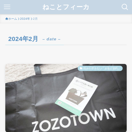
ねことフィーカ
ホーム
2024年
2月
2024年2月
– date –
悩みが尽きない「お金と節約」