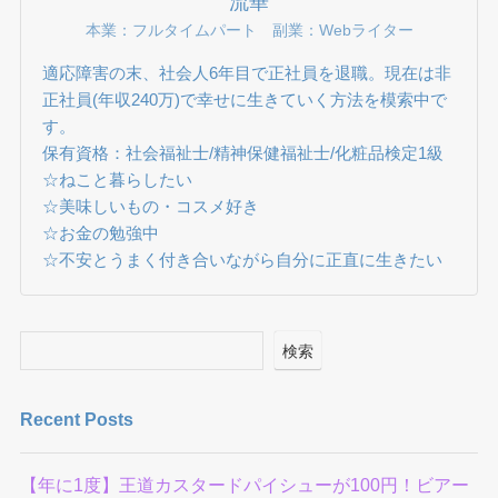
流華
本業：フルタイムパート 副業：Webライター
適応障害の末、社会人6年目で正社員を退職。現在は非
正社員(年収240万)で幸せに生きていく方法を模索中で
す。
保有資格：社会福祉士/精神保健福祉士/化粧品検定1級
☆ねこと暮らしたい
☆美味しいもの・コスメ好き
☆お金の勉強中
☆不安とうまく付き合いながら自分に正直に生きたい
検索
Recent Posts
【年に1度】王道カスタードパイシューが100円！ビアー