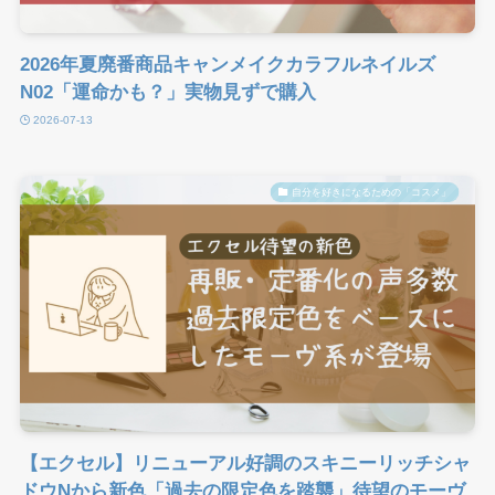
2026年夏廃番商品キャンメイクカラフルネイルズ
N02「運命かも？」実物見ずで購入
2026-07-13
自分を好きになるための「コスメ」
【エクセル】リニューアル好調のスキニーリッチシャ
ドウNから新色「過去の限定色を踏襲」待望のモーヴ