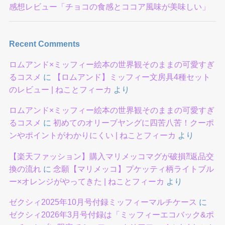
感想レビュー「チョコの食感とココア風味が美味しい」
Recent Comments
ロムアンド×ミッフィー絵本の世界観そのままの可愛すぎ
るコスメ
に
【ロムアンド】ミッフィー文房具4種セット
のレビュー | ねことフィーカ
より
ロムアンド×ミッフィー絵本の世界観そのままの可愛すぎ
るコスメ
に
初めてのオリーブヤングに四苦八苦！クーポ
ンやポイントがわかりにくい | ねことフィーカ
より
【楽天ファッション】購入マリメッコマグが破損⁈返品交
換の流れ
に
念願【マリメッコ】プケッティ柄ライトブル
ー×オレンジがやってきた | ねことフィーカ
より
ゼクシィ2025年10月号付録ミッフィーマルチケース
に
ゼクシィ2026年3月号付録は「ミッフィーエコバック&ポ