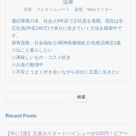
流華
本業：フルタイムパート 副業：Webライター
適応障害の末、社会人6年目で正社員を退職。現在は非
正社員(年収240万)で幸せに生きていく方法を模索中で
す。
保有資格：社会福祉士/精神保健福祉士/化粧品検定1級
☆ねこと暮らしたい
☆美味しいもの・コスメ好き
☆お金の勉強中
☆不安とうまく付き合いながら自分に正直に生きたい
検索
Recent Posts
【年に1度】王道カスタードパイシューが100円！ビアー