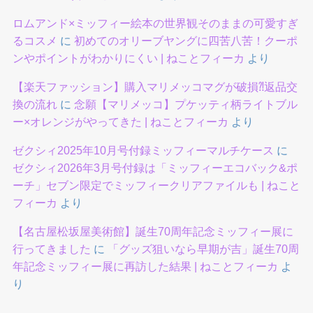
ロムアンド×ミッフィー絵本の世界観そのままの可愛すぎ
るコスメ
に
初めてのオリーブヤングに四苦八苦！クーポ
ンやポイントがわかりにくい | ねことフィーカ
より
【楽天ファッション】購入マリメッコマグが破損⁈返品交
換の流れ
に
念願【マリメッコ】プケッティ柄ライトブル
ー×オレンジがやってきた | ねことフィーカ
より
ゼクシィ2025年10月号付録ミッフィーマルチケース
に
ゼクシィ2026年3月号付録は「ミッフィーエコバック&ポ
ーチ」セブン限定でミッフィークリアファイルも | ねこと
フィーカ
より
【名古屋松坂屋美術館】誕生70周年記念ミッフィー展に
行ってきました
に
「グッズ狙いなら早期が吉」誕生70周
年記念ミッフィー展に再訪した結果 | ねことフィーカ
よ
り