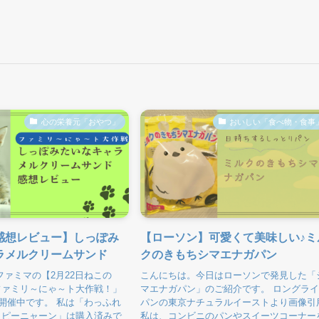
心の栄養元「おやつ」
おいしい「食べ物・食事
感想レビュー】しっぽみ
【ローソン】可愛くて美味しい♪ミ
ラメルクリームサンド
クのきもちシマエナガパン
ファミマの【2月22日ねこの
こんにちは。今日はローソンで発見した「
ファミリ～にゃ～ト大作戦！」
マエナガパン」のご紹介です。 ロングラ
り開催中です。 私は「わっふれ
パンの東京ナチュラルイーストより画像引
ッピーニャーン」は購入済みで
私は、コンビニのパンやスイーツコーナー