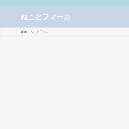
ねことフィーカ
ホーム
菓子パン