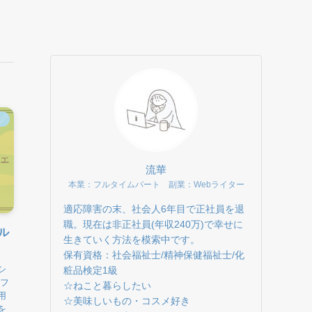
」
流華
本業：フルタイムパート 副業：Webライター
適応障害の末、社会人6年目で正社員を退
職。現在は非正社員(年収240万)で幸せに
ル
生きていく方法を模索中です。
保有資格：社会福祉士/精神保健福祉士/化
シ
粧品検定1級
イフ
☆ねこと暮らしたい
用
☆美味しいもの・コスメ好き
を