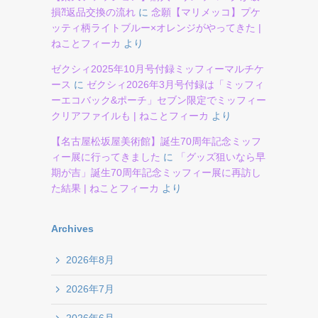
損⁈返品交換の流れ
に
念願【マリメッコ】プケ
ッティ柄ライトブルー×オレンジがやってきた |
ねことフィーカ
より
ゼクシィ2025年10月号付録ミッフィーマルチケ
ース
に
ゼクシィ2026年3月号付録は「ミッフィ
ーエコバック&ポーチ」セブン限定でミッフィー
クリアファイルも | ねことフィーカ
より
【名古屋松坂屋美術館】誕生70周年記念ミッフ
ィー展に行ってきました
に
「グッズ狙いなら早
期が吉」誕生70周年記念ミッフィー展に再訪し
た結果 | ねことフィーカ
より
Archives
2026年8月
2026年7月