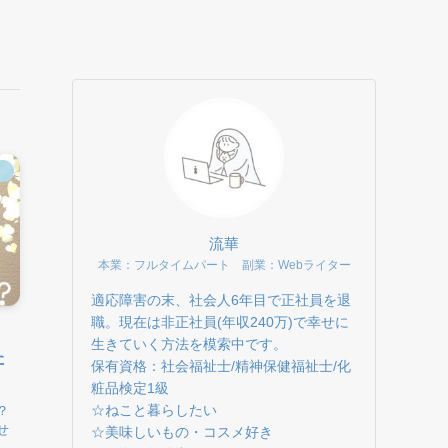
」
流華
本業：フルタイムパート 副業：Webライター
適応障害の末、社会人6年目で正社員を退
職。現在は非正社員(年収240万)で幸せに
も
生きていく方法を模索中です。
た
保有資格：社会福祉士/精神保健福祉士/化
粧品検定1級
☆ねこと暮らしたい
？
せ
☆美味しいもの・コスメ好き