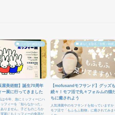
ソロ活や雑談など
暮らしを彩る「衣類・雑貨
坂屋美術館】誕生70周年
【mofusandモフサンド】グッズ
ィー展に行ってきました
続々！モフ活で丸々フォルムの猫
ちに癒されよう
私は今年、急にミッフィーにハ
ミッフィーを「知らなかった」
人気沸騰中のモフサンドを知っていますか
てありません。子どものころか
モフ活で「もふもふ動物」に癒されてみま
、実家にもミッフィーの食器が