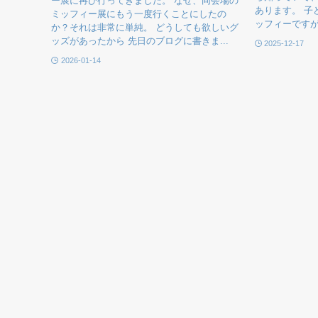
ー展に再び行ってきました。 なぜ、同会場の
あります。 子
ミッフィー展にもう一度行くことにしたの
ッフィーですが
か？それは非常に単純。 どうしても欲しいグ
ッズがあったから 先日のブログに書きま...
2025-12-17
2026-01-14