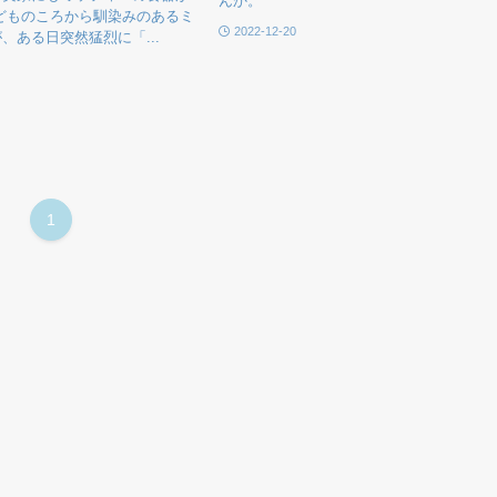
んか。
どものころから馴染みのあるミ
2022-12-20
、ある日突然猛烈に「...
1