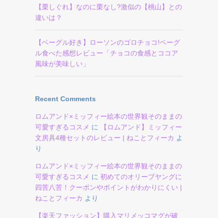
【栗しぐれ】なのに栗なし?激似の【桃山】との
違いは？
【ベーグル好き】ローソンのゴロチョコ!ベーグ
ル食べた感想レビュー「チョコの食感とココア
風味が美味しい」
Recent Comments
ロムアンド×ミッフィー絵本の世界観そのままの
可愛すぎるコスメ
に
【ロムアンド】ミッフィー
文房具4種セットのレビュー | ねことフィーカ
よ
り
ロムアンド×ミッフィー絵本の世界観そのままの
可愛すぎるコスメ
に
初めてのオリーブヤングに
四苦八苦！クーポンやポイントがわかりにくい |
ねことフィーカ
より
【楽天ファッション】購入マリメッコマグが破