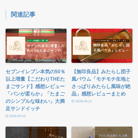
関連記事
セブンイレブン本気の50％
【無印良品】みたらし団子
以上増量【こだわりTHEた
風バウム「モチモチ生地と
まごサンド】感想レビュー
さっぱりみたらし風味が絶
「パンが柔らか」「たまご
品」感想レビューまとめ
のシンプルな味わい」大満
2026-05-11
足サンドイッチ
2026-05-13