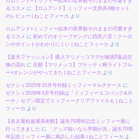
ロムアンド×ミッフィー絵本の世界観そのままの可愛すぎ
るコスメ
に
【ロムアンド】ミッフィー文房具4種セット
のレビュー | ねことフィーカ
より
ロムアンド×ミッフィー絵本の世界観そのままの可愛すぎ
るコスメ
に
初めてのオリーブヤングに四苦八苦！クーポ
ンやポイントがわかりにくい | ねことフィーカ
より
【楽天ファッション】購入マリメッコマグが破損⁈返品交
換の流れ
に
念願【マリメッコ】プケッティ柄ライトブル
ー×オレンジがやってきた | ねことフィーカ
より
ゼクシィ2025年10月号付録ミッフィーマルチケース
に
ゼクシィ2026年3月号付録は「ミッフィーエコバック&ポ
ーチ」セブン限定でミッフィークリアファイルも | ねこと
フィーカ
より
【名古屋松坂屋美術館】誕生70周年記念ミッフィー展に
行ってきました
に
「グッズ狙いなら早期が吉」誕生70周
年記念ミッフィー展に再訪した結果 | ねことフィーカ
よ