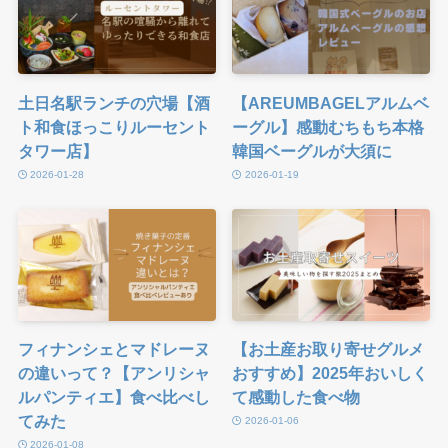
土日名駅ランチの穴場【酒
【AREUMBAGELアルムベ
ト和食ほっこりルーセント
ーグル】感動むちもち本格
タワー店】
韓国ベーグルが大須に
2026-01-28
2026-01-19
フィナンシェとマドレーヌ
【お土産お取り寄せグルメ
の違いって？【アンリシャ
おすすめ】2025年おいしく
ルパンティエ】食べ比べし
て感動した食べ物
てみた
2026-01-06
2026-01-08