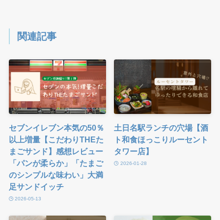
関連記事
セブンイレブン本気の50％
土日名駅ランチの穴場【酒
以上増量【こだわりTHEた
ト和食ほっこりルーセント
まごサンド】感想レビュー
タワー店】
「パンが柔らか」「たまご
2026-01-28
のシンプルな味わい」大満
足サンドイッチ
2026-05-13