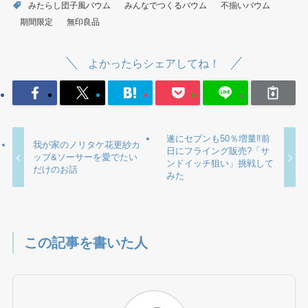
みたらし団子風バウム
みんなでつくるバウム
不揃いバウム
期間限定
無印良品
よかったらシェアしてね！
遂にセブンも50％増量‼前
我が家のノリタケ花更紗カ
日にフライング販売?「サ
ップ&ソーサーを愛でたい
ンドイッチ狙い」挑戦して
だけのお話
みた
この記事を書いた人