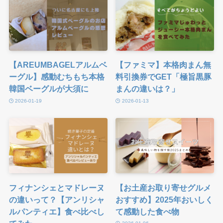
【AREUMBAGELアルムベ
【ファミマ】本格肉まん無
ーグル】感動むちもち本格
料引換券でGET「極旨黒豚
韓国ベーグルが大須に
まんの違いは？」
2026-01-19
2026-01-13
フィナンシェとマドレーヌ
【お土産お取り寄せグルメ
の違いって？【アンリシャ
おすすめ】2025年おいしく
ルパンティエ】食べ比べし
て感動した食べ物