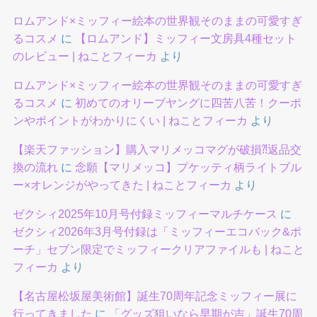
ロムアンド×ミッフィー絵本の世界観そのままの可愛すぎ
るコスメ
に
【ロムアンド】ミッフィー文房具4種セット
のレビュー | ねことフィーカ
より
ロムアンド×ミッフィー絵本の世界観そのままの可愛すぎ
るコスメ
に
初めてのオリーブヤングに四苦八苦！クーポ
ンやポイントがわかりにくい | ねことフィーカ
より
【楽天ファッション】購入マリメッコマグが破損⁈返品交
換の流れ
に
念願【マリメッコ】プケッティ柄ライトブル
ー×オレンジがやってきた | ねことフィーカ
より
ゼクシィ2025年10月号付録ミッフィーマルチケース
に
ゼクシィ2026年3月号付録は「ミッフィーエコバック&ポ
ーチ」セブン限定でミッフィークリアファイルも | ねこと
フィーカ
より
【名古屋松坂屋美術館】誕生70周年記念ミッフィー展に
行ってきました
に
「グッズ狙いなら早期が吉」誕生70周