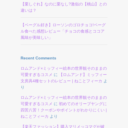
【栗しぐれ】なのに栗なし?激似の【桃山】との
違いは？
【ベーグル好き】ローソンのゴロチョコ!ベーグ
ル食べた感想レビュー「チョコの食感とココア
風味が美味しい」
Recent Comments
ロムアンド×ミッフィー絵本の世界観そのままの
可愛すぎるコスメ
に
【ロムアンド】ミッフィー
文房具4種セットのレビュー | ねことフィーカ
よ
り
ロムアンド×ミッフィー絵本の世界観そのままの
可愛すぎるコスメ
に
初めてのオリーブヤングに
四苦八苦！クーポンやポイントがわかりにくい |
ねことフィーカ
より
【楽天ファッション】購入マリメッコマグが破