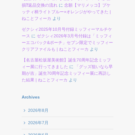
損⁈返品交換の流れ
に
念願【マリメッコ】プケ
ッティ柄ライトブルー×オレンジがやってきた |
ねことフィーカ
より
ゼクシィ2025年10月号付録ミッフィーマルチケ
ース
に
ゼクシィ2026年3月号付録は「ミッフィ
ーエコバック&ポーチ」セブン限定でミッフィー
クリアファイルも | ねことフィーカ
より
【名古屋松坂屋美術館】誕生70周年記念ミッフ
ィー展に行ってきました
に
「グッズ狙いなら早
期が吉」誕生70周年記念ミッフィー展に再訪し
た結果 | ねことフィーカ
より
Archives
2026年8月
2026年7月