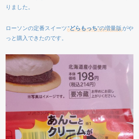
りました。
ローソンの定番スイーツ
”
どらもっち
”の増量版
がや
っと購入できたのです。