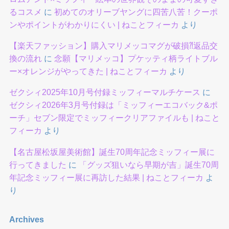
るコスメ
に
初めてのオリーブヤングに四苦八苦！クーポ
ンやポイントがわかりにくい | ねことフィーカ
より
【楽天ファッション】購入マリメッコマグが破損⁈返品交
換の流れ
に
念願【マリメッコ】プケッティ柄ライトブル
ー×オレンジがやってきた | ねことフィーカ
より
ゼクシィ2025年10月号付録ミッフィーマルチケース
に
ゼクシィ2026年3月号付録は「ミッフィーエコバック&ポ
ーチ」セブン限定でミッフィークリアファイルも | ねこと
フィーカ
より
【名古屋松坂屋美術館】誕生70周年記念ミッフィー展に
行ってきました
に
「グッズ狙いなら早期が吉」誕生70周
年記念ミッフィー展に再訪した結果 | ねことフィーカ
よ
り
Archives