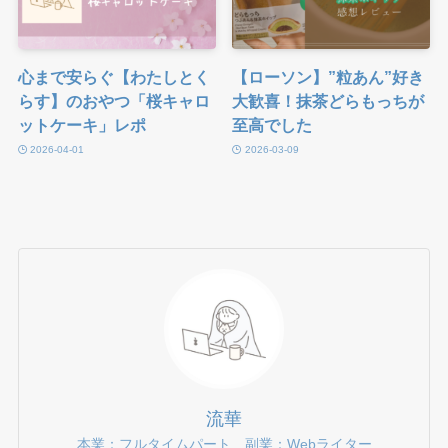
心まで安らぐ【わたしとく
【ローソン】”粒あん”好き
らす】のおやつ「桜キャロ
大歓喜！抹茶どらもっちが
ットケーキ」レポ
至高でした
2026-04-01
2026-03-09
流華
本業：フルタイムパート 副業：Webライター