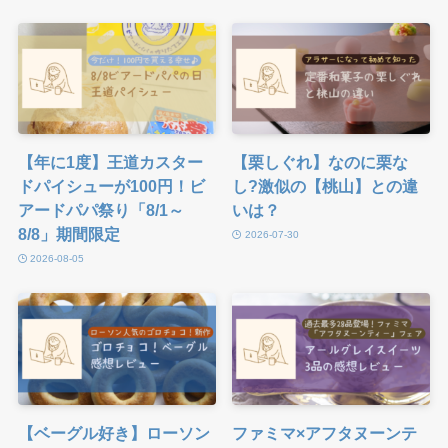
【年に1度】王道カスター
【栗しぐれ】なのに栗な
ドパイシューが100円！ビ
し?激似の【桃山】との違
アードパパ祭り「8/1～
いは？
8/8」期間限定
2026-07-30
2026-08-05
【ベーグル好き】ローソン
ファミマ×アフタヌーンテ