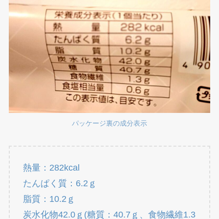
パッケージ裏の成分表示
熱量：282kcal
たんぱく質：6.2ｇ
脂質：10.2ｇ
炭水化物42.0ｇ(糖質：40.7ｇ、食物繊維1.3