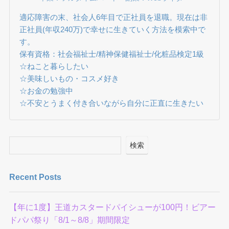
適応障害の末、社会人6年目で正社員を退職。現在は非
正社員(年収240万)で幸せに生きていく方法を模索中で
す。
保有資格：社会福祉士/精神保健福祉士/化粧品検定1級
☆ねこと暮らしたい
☆美味しいもの・コスメ好き
☆お金の勉強中
☆不安とうまく付き合いながら自分に正直に生きたい
検索
Recent Posts
【年に1度】王道カスタードパイシューが100円！ビアー
ドパパ祭り「8/1～8/8」期間限定