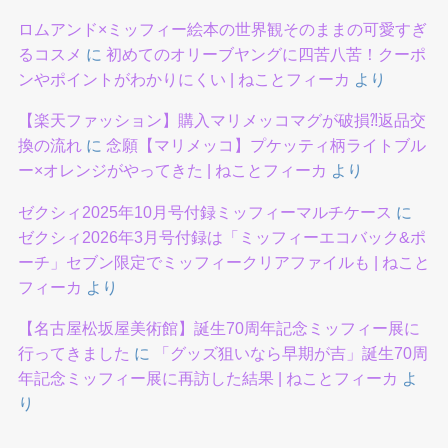
ロムアンド×ミッフィー絵本の世界観そのままの可愛すぎ
るコスメ
に
初めてのオリーブヤングに四苦八苦！クーポ
ンやポイントがわかりにくい | ねことフィーカ
より
【楽天ファッション】購入マリメッコマグが破損⁈返品交
換の流れ
に
念願【マリメッコ】プケッティ柄ライトブル
ー×オレンジがやってきた | ねことフィーカ
より
ゼクシィ2025年10月号付録ミッフィーマルチケース
に
ゼクシィ2026年3月号付録は「ミッフィーエコバック&ポ
ーチ」セブン限定でミッフィークリアファイルも | ねこと
フィーカ
より
【名古屋松坂屋美術館】誕生70周年記念ミッフィー展に
行ってきました
に
「グッズ狙いなら早期が吉」誕生70周
年記念ミッフィー展に再訪した結果 | ねことフィーカ
よ
り