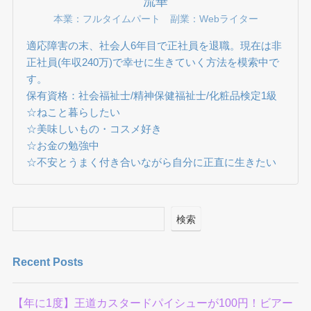
流華
本業：フルタイムパート 副業：Webライター
適応障害の末、社会人6年目で正社員を退職。現在は非
正社員(年収240万)で幸せに生きていく方法を模索中で
す。
保有資格：社会福祉士/精神保健福祉士/化粧品検定1級
☆ねこと暮らしたい
☆美味しいもの・コスメ好き
☆お金の勉強中
☆不安とうまく付き合いながら自分に正直に生きたい
検索
Recent Posts
【年に1度】王道カスタードパイシューが100円！ビアー