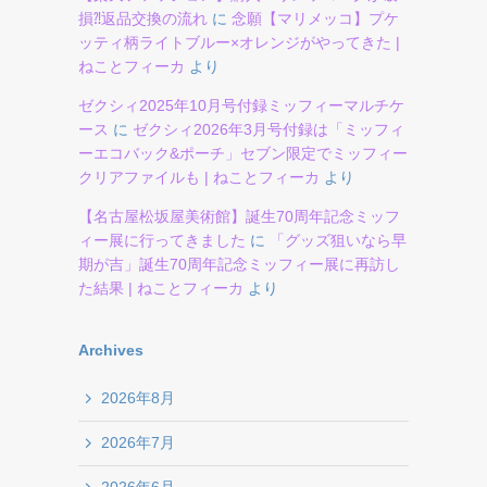
損⁈返品交換の流れ
に
念願【マリメッコ】プケ
ッティ柄ライトブルー×オレンジがやってきた |
ねことフィーカ
より
ゼクシィ2025年10月号付録ミッフィーマルチケ
ース
に
ゼクシィ2026年3月号付録は「ミッフィ
ーエコバック&ポーチ」セブン限定でミッフィー
クリアファイルも | ねことフィーカ
より
【名古屋松坂屋美術館】誕生70周年記念ミッフ
ィー展に行ってきました
に
「グッズ狙いなら早
期が吉」誕生70周年記念ミッフィー展に再訪し
た結果 | ねことフィーカ
より
Archives
2026年8月
2026年7月