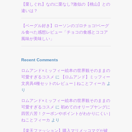
【栗しぐれ】なのに栗なし?激似の【桃山】との
違いは？
【ベーグル好き】ローソンのゴロチョコ!ベーグ
ル食べた感想レビュー「チョコの食感とココア
風味が美味しい」
Recent Comments
ロムアンド×ミッフィー絵本の世界観そのままの
可愛すぎるコスメ
に
【ロムアンド】ミッフィー
文房具4種セットのレビュー | ねことフィーカ
よ
り
ロムアンド×ミッフィー絵本の世界観そのままの
可愛すぎるコスメ
に
初めてのオリーブヤングに
四苦八苦！クーポンやポイントがわかりにくい |
ねことフィーカ
より
【楽天ファッション】購入マリメッコマグが破