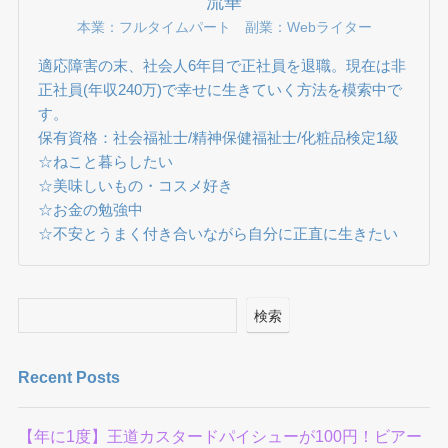
流華
本業：フルタイムパート 副業：Webライター
適応障害の末、社会人6年目で正社員を退職。現在は非
正社員(年収240万)で幸せに生きていく方法を模索中で
す。
保有資格：社会福祉士/精神保健福祉士/化粧品検定1級
☆ねこと暮らしたい
☆美味しいもの・コスメ好き
☆お金の勉強中
☆不安とうまく付き合いながら自分に正直に生きたい
検索
Recent Posts
【年に1度】王道カスタードパイシューが100円！ビアー