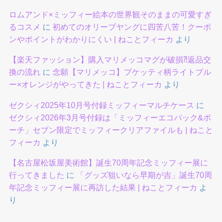
ロムアンド×ミッフィー絵本の世界観そのままの可愛すぎ
るコスメ
に
初めてのオリーブヤングに四苦八苦！クーポ
ンやポイントがわかりにくい | ねことフィーカ
より
【楽天ファッション】購入マリメッコマグが破損⁈返品交
換の流れ
に
念願【マリメッコ】プケッティ柄ライトブル
ー×オレンジがやってきた | ねことフィーカ
より
ゼクシィ2025年10月号付録ミッフィーマルチケース
に
ゼクシィ2026年3月号付録は「ミッフィーエコバック&ポ
ーチ」セブン限定でミッフィークリアファイルも | ねこと
フィーカ
より
【名古屋松坂屋美術館】誕生70周年記念ミッフィー展に
行ってきました
に
「グッズ狙いなら早期が吉」誕生70周
年記念ミッフィー展に再訪した結果 | ねことフィーカ
よ
り