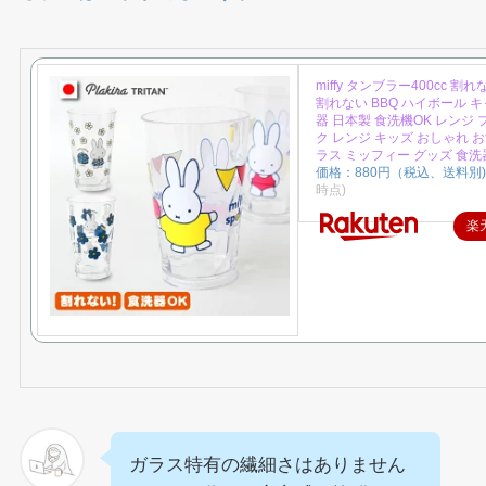
miffy タンブラー400cc 割
割れない BBQ ハイボール キ
器 日本製 食洗機OK レンジ
ク レンジ キッズ おしゃれ お
ラス ミッフィー グッズ 食
価格：880円（税込、送料別)
時点)
楽
ガラス特有の繊細さはありません