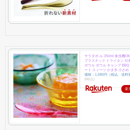
サラダボ-ル 350ml 食洗機O
プラスチック トライタン 日
ボウル ボウル キャンプ BBQ
ート スィーツ かき氷 小さめ
価格：1,080円（税込、送料別
8時点)
楽