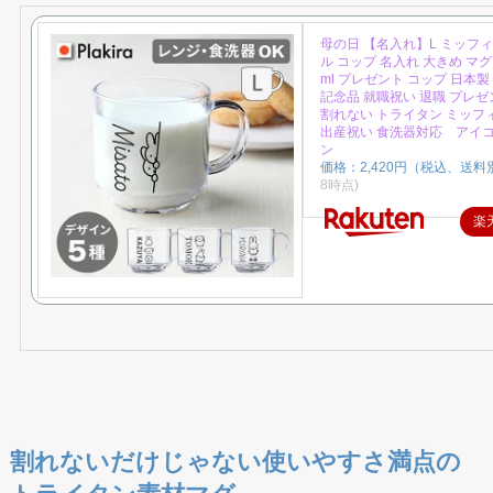
母の日 【名入れ】L ミッフィ
ル コップ 名入れ 大きめ マグ
ml プレゼント コップ 日本製
記念品 就職祝い 退職 プレゼント
割れない トライタン ミッフ
出産祝い 食洗器対応 アイ
ン
価格：2,420円（税込、送料別
8時点)
楽
割れないだけじゃない使いやすさ満点の