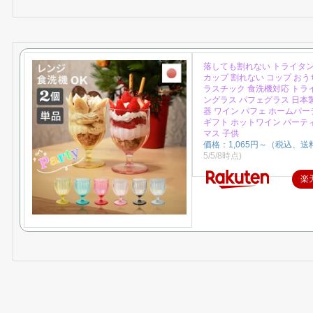
落しても割れない トライタン
カップ 割れない コップ おう
ラスチック 食洗機対応 トラ
ングラス パフェグラス 日本製
器 ワイン パフェ ホームパー
ギフト ホットワイン パーテ
マス 子供
価格：1,065円～（税込、送
5/5/8時点)
楽