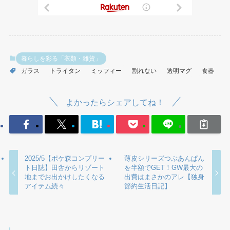
暮らしを彩る「衣類・雑貨」
ガラス
トライタン
ミッフィー
割れない
透明マグ
食器
よかったらシェアしてね！
2025/5【ポケ森コンプリー
薄皮シリーズつぶあんぱん
ト日誌】田舎からリゾート
を半額でGET！GW最大の
地までお出かけしたくなる
出費はまさかのアレ【独身
アイテム続々
節約生活日記】