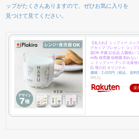
ップがたくさんありますので、ぜひお気に入りを
見つけて見てください。
【名入れ】ミッフィー コップ
グカップ プレゼント コップ 
器OK 卒園 記念品 入園祝い
miffy 保育園 幼稚園 割れな
ン ミッフィー グッズ 出産祝
応 母の日 オリジナル
価格：2,420円（税込、送料別
8時点)
楽