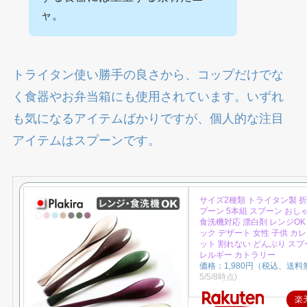
ャ。
トライタン使い勝手の良さから、コップだけでな
く食器やお弁当箱にも使用されています。いずれ
も気になるアイテムばかりですが、個人的な注目
アイテムはスプーンです。
サイズ2種類 トライタン製 
プーン 5本組 スプーン おし
食洗機対応 漂白剤 レンジOK
ック デザート 女性 子供 カレ
ット 割れない どんぶり スプ
レルギー カトラリー
価格：1,980円（税込、送料
5/5/8時点)
楽