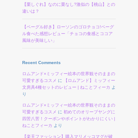
【栗しぐれ】なのに栗なし?激似の【桃山】との
違いは？
【ベーグル好き】ローソンのゴロチョコ!ベーグ
ル食べた感想レビュー「チョコの食感とココア
風味が美味しい」
Recent Comments
ロムアンド×ミッフィー絵本の世界観そのままの
可愛すぎるコスメ
に
【ロムアンド】ミッフィー
文房具4種セットのレビュー | ねことフィーカ
よ
り
ロムアンド×ミッフィー絵本の世界観そのままの
可愛すぎるコスメ
に
初めてのオリーブヤングに
四苦八苦！クーポンやポイントがわかりにくい |
ねことフィーカ
より
【楽天ファッション】購入マリメッコマグが破