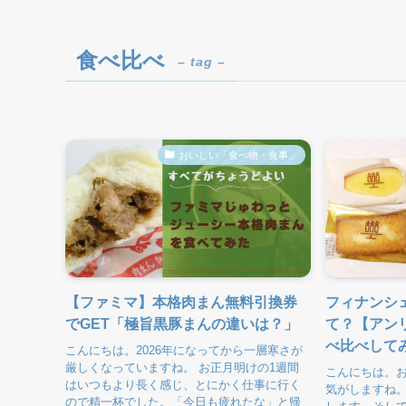
食べ比べ
– tag –
おいしい「食べ物・食事」
【ファミマ】本格肉まん無料引換券
フィナンシ
でGET「極旨黒豚まんの違いは？」
て？【アン
べ比べして
こんにちは。2026年になってから一層寒さが
厳しくなっていますね。 お正月明けの1週間
こんにちは。
はいつもより長く感じ、とにかく仕事に行く
気がしますね。
ので精一杯でした。「今日も疲れたな」と帰