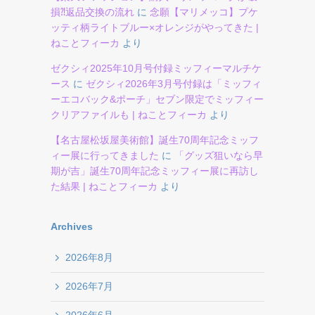
損⁈返品交換の流れ
に
念願【マリメッコ】プケ
ッティ柄ライトブルー×オレンジがやってきた |
ねことフィーカ
より
ゼクシィ2025年10月号付録ミッフィーマルチケ
ース
に
ゼクシィ2026年3月号付録は「ミッフィ
ーエコバック&ポーチ」セブン限定でミッフィー
クリアファイルも | ねことフィーカ
より
【名古屋松坂屋美術館】誕生70周年記念ミッフ
ィー展に行ってきました
に
「グッズ狙いなら早
期が吉」誕生70周年記念ミッフィー展に再訪し
た結果 | ねことフィーカ
より
Archives
2026年8月
2026年7月