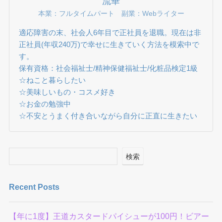
流華
本業：フルタイムパート 副業：Webライター
適応障害の末、社会人6年目で正社員を退職。現在は非
正社員(年収240万)で幸せに生きていく方法を模索中で
す。
保有資格：社会福祉士/精神保健福祉士/化粧品検定1級
☆ねこと暮らしたい
☆美味しいもの・コスメ好き
☆お金の勉強中
☆不安とうまく付き合いながら自分に正直に生きたい
検索
Recent Posts
【年に1度】王道カスタードパイシューが100円！ビアー