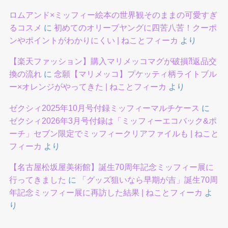
ロムアンド×ミッフィー絵本の世界観そのままの可愛すぎ
るコスメ
に
初めてのオリーブヤングに四苦八苦！クーポ
ンやポイントがわかりにくい | ねことフィーカ
より
【楽天ファッション】購入マリメッコマグが破損⁈返品交
換の流れ
に
念願【マリメッコ】プケッティ柄ライトブル
ー×オレンジがやってきた | ねことフィーカ
より
ゼクシィ2025年10月号付録ミッフィーマルチケース
に
ゼクシィ2026年3月号付録は「ミッフィーエコバック&ポ
ーチ」セブン限定でミッフィークリアファイルも | ねこと
フィーカ
より
【名古屋松坂屋美術館】誕生70周年記念ミッフィー展に
行ってきました
に
「グッズ狙いなら早期が吉」誕生70周
年記念ミッフィー展に再訪した結果 | ねことフィーカ
よ
り