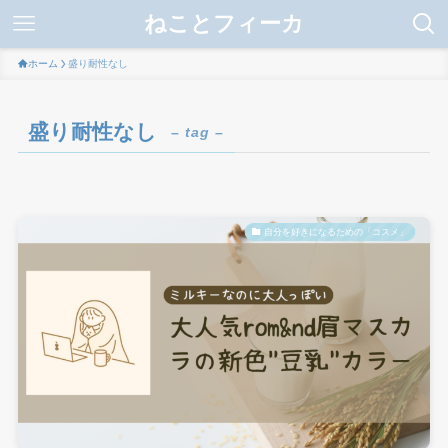
ねことフィーカ
ホーム
盛り耐性なし
盛り耐性なし
– tag –
自分を好きになるための「コスメ」