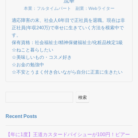
流華
本業：フルタイムパート 副業：Webライター
適応障害の末、社会人6年目で正社員を退職。現在は非
正社員(年収240万)で幸せに生きていく方法を模索中で
す。
保有資格：社会福祉士/精神保健福祉士/化粧品検定1級
☆ねこと暮らしたい
☆美味しいもの・コスメ好き
☆お金の勉強中
☆不安とうまく付き合いながら自分に正直に生きたい
検索
Recent Posts
【年に1度】王道カスタードパイシューが100円！ビアー