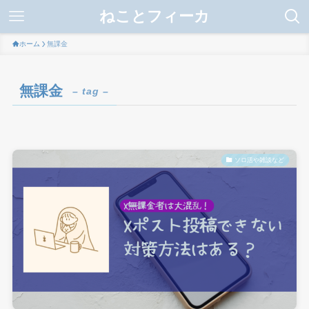
ねことフィーカ
ホーム
無課金
無課金
– tag –
ソロ活や雑談など