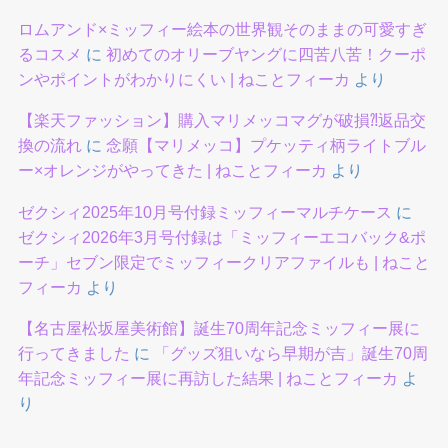
ロムアンド×ミッフィー絵本の世界観そのままの可愛すぎ
るコスメ
に
初めてのオリーブヤングに四苦八苦！クーポ
ンやポイントがわかりにくい | ねことフィーカ
より
【楽天ファッション】購入マリメッコマグが破損⁈返品交
換の流れ
に
念願【マリメッコ】プケッティ柄ライトブル
ー×オレンジがやってきた | ねことフィーカ
より
ゼクシィ2025年10月号付録ミッフィーマルチケース
に
ゼクシィ2026年3月号付録は「ミッフィーエコバック&ポ
ーチ」セブン限定でミッフィークリアファイルも | ねこと
フィーカ
より
【名古屋松坂屋美術館】誕生70周年記念ミッフィー展に
行ってきました
に
「グッズ狙いなら早期が吉」誕生70周
年記念ミッフィー展に再訪した結果 | ねことフィーカ
よ
り