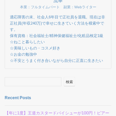
流華
本業：フルタイムパート 副業：Webライター
適応障害の末、社会人6年目で正社員を退職。現在は非
正社員(年収240万)で幸せに生きていく方法を模索中で
す。
保有資格：社会福祉士/精神保健福祉士/化粧品検定1級
☆ねこと暮らしたい
☆美味しいもの・コスメ好き
☆お金の勉強中
☆不安とうまく付き合いながら自分に正直に生きたい
検索
Recent Posts
【年に1度】王道カスタードパイシューが100円！ビアー