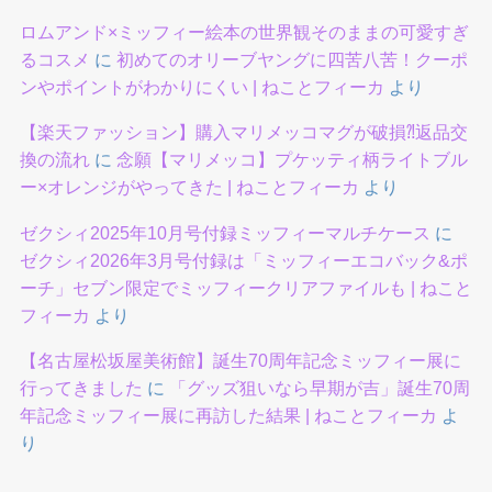
ロムアンド×ミッフィー絵本の世界観そのままの可愛すぎ
るコスメ
に
初めてのオリーブヤングに四苦八苦！クーポ
ンやポイントがわかりにくい | ねことフィーカ
より
【楽天ファッション】購入マリメッコマグが破損⁈返品交
換の流れ
に
念願【マリメッコ】プケッティ柄ライトブル
ー×オレンジがやってきた | ねことフィーカ
より
ゼクシィ2025年10月号付録ミッフィーマルチケース
に
ゼクシィ2026年3月号付録は「ミッフィーエコバック&ポ
ーチ」セブン限定でミッフィークリアファイルも | ねこと
フィーカ
より
【名古屋松坂屋美術館】誕生70周年記念ミッフィー展に
行ってきました
に
「グッズ狙いなら早期が吉」誕生70周
年記念ミッフィー展に再訪した結果 | ねことフィーカ
よ
り