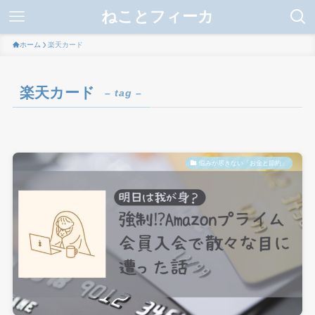
ねことフィーカ
ホーム
楽天カード
楽天カード
– tag –
悩みが尽きない「お金と節約」