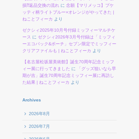
損⁈返品交換の流れ
に
念願【マリメッコ】プケ
ッティ柄ライトブルー×オレンジがやってきた |
ねことフィーカ
より
ゼクシィ2025年10月号付録ミッフィーマルチケ
ース
に
ゼクシィ2026年3月号付録は「ミッフィ
ーエコバック&ポーチ」セブン限定でミッフィー
クリアファイルも | ねことフィーカ
より
【名古屋松坂屋美術館】誕生70周年記念ミッフ
ィー展に行ってきました
に
「グッズ狙いなら早
期が吉」誕生70周年記念ミッフィー展に再訪し
た結果 | ねことフィーカ
より
Archives
2026年8月
2026年7月