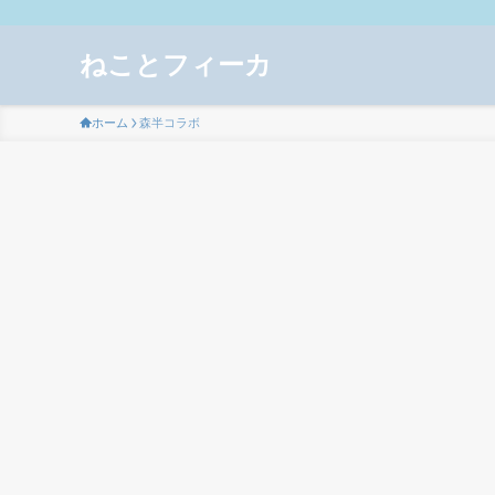
ねことフィーカ
ホーム
森半コラボ