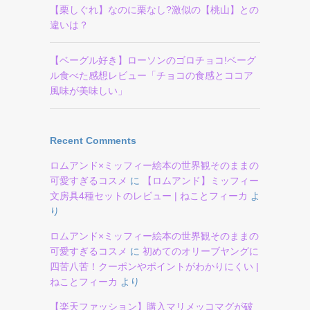
【栗しぐれ】なのに栗なし?激似の【桃山】との
違いは？
【ベーグル好き】ローソンのゴロチョコ!ベーグ
ル食べた感想レビュー「チョコの食感とココア
風味が美味しい」
Recent Comments
ロムアンド×ミッフィー絵本の世界観そのままの
可愛すぎるコスメ
に
【ロムアンド】ミッフィー
文房具4種セットのレビュー | ねことフィーカ
よ
り
ロムアンド×ミッフィー絵本の世界観そのままの
可愛すぎるコスメ
に
初めてのオリーブヤングに
四苦八苦！クーポンやポイントがわかりにくい |
ねことフィーカ
より
【楽天ファッション】購入マリメッコマグが破