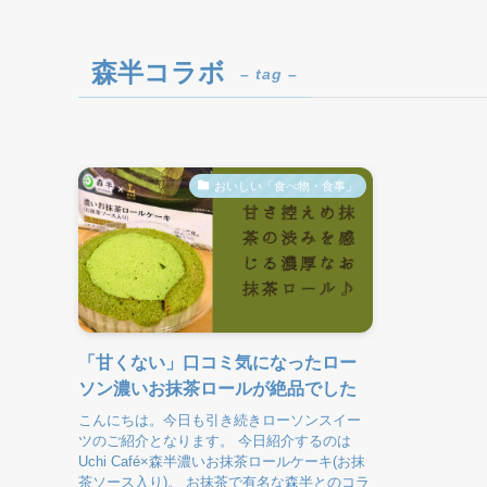
森半コラボ
– tag –
おいしい「食べ物・食事」
「甘くない」口コミ気になったロー
ソン濃いお抹茶ロールが絶品でした
こんにちは。今日も引き続きローソンスイー
ツのご紹介となります。 今日紹介するのは
Uchi Café×森半濃いお抹茶ロールケーキ(お抹
茶ソース入り)。 お抹茶で有名な森半とのコラ