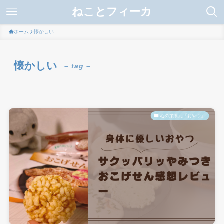
ねことフィーカ
ホーム
懐かしい
懐かしい
– tag –
心の栄養元「おやつ」