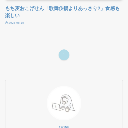
もち麦おこげせん「歌舞伎揚よりあっさり?」食感も
楽しい
2025-08-15
1