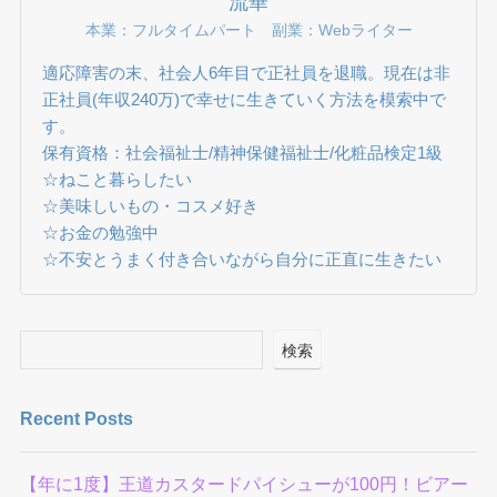
流華
本業：フルタイムパート 副業：Webライター
適応障害の末、社会人6年目で正社員を退職。現在は非
正社員(年収240万)で幸せに生きていく方法を模索中で
す。
保有資格：社会福祉士/精神保健福祉士/化粧品検定1級
☆ねこと暮らしたい
☆美味しいもの・コスメ好き
☆お金の勉強中
☆不安とうまく付き合いながら自分に正直に生きたい
検索
Recent Posts
【年に1度】王道カスタードパイシューが100円！ビアー