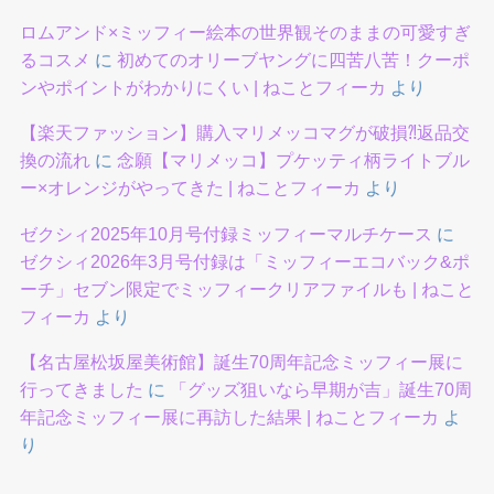
ロムアンド×ミッフィー絵本の世界観そのままの可愛すぎ
るコスメ
に
初めてのオリーブヤングに四苦八苦！クーポ
ンやポイントがわかりにくい | ねことフィーカ
より
【楽天ファッション】購入マリメッコマグが破損⁈返品交
換の流れ
に
念願【マリメッコ】プケッティ柄ライトブル
ー×オレンジがやってきた | ねことフィーカ
より
ゼクシィ2025年10月号付録ミッフィーマルチケース
に
ゼクシィ2026年3月号付録は「ミッフィーエコバック&ポ
ーチ」セブン限定でミッフィークリアファイルも | ねこと
フィーカ
より
【名古屋松坂屋美術館】誕生70周年記念ミッフィー展に
行ってきました
に
「グッズ狙いなら早期が吉」誕生70周
年記念ミッフィー展に再訪した結果 | ねことフィーカ
よ
り