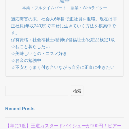
流華
本業：フルタイムパート 副業：Webライター
適応障害の末、社会人6年目で正社員を退職。現在は非
正社員(年収240万)で幸せに生きていく方法を模索中で
す。
保有資格：社会福祉士/精神保健福祉士/化粧品検定1級
☆ねこと暮らしたい
☆美味しいもの・コスメ好き
☆お金の勉強中
☆不安とうまく付き合いながら自分に正直に生きたい
検索
Recent Posts
【年に1度】王道カスタードパイシューが100円！ビアー