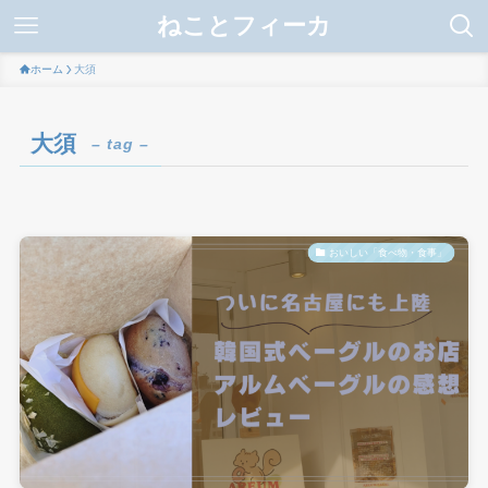
ねことフィーカ
ホーム
大須
大須
– tag –
おいしい「食べ物・食事」