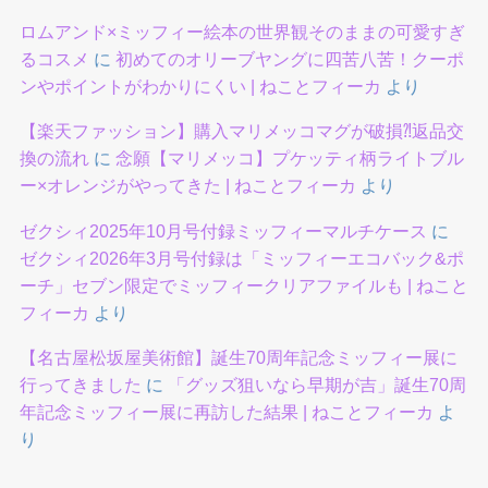
ロムアンド×ミッフィー絵本の世界観そのままの可愛すぎ
るコスメ
に
初めてのオリーブヤングに四苦八苦！クーポ
ンやポイントがわかりにくい | ねことフィーカ
より
【楽天ファッション】購入マリメッコマグが破損⁈返品交
換の流れ
に
念願【マリメッコ】プケッティ柄ライトブル
ー×オレンジがやってきた | ねことフィーカ
より
ゼクシィ2025年10月号付録ミッフィーマルチケース
に
ゼクシィ2026年3月号付録は「ミッフィーエコバック&ポ
ーチ」セブン限定でミッフィークリアファイルも | ねこと
フィーカ
より
【名古屋松坂屋美術館】誕生70周年記念ミッフィー展に
行ってきました
に
「グッズ狙いなら早期が吉」誕生70周
年記念ミッフィー展に再訪した結果 | ねことフィーカ
よ
り