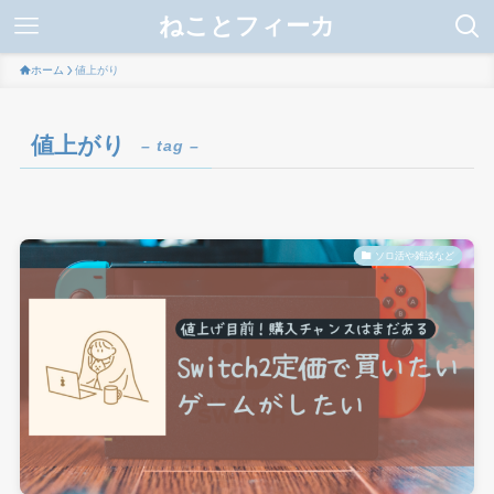
ねことフィーカ
ホーム
値上がり
値上がり
– tag –
ソロ活や雑談など