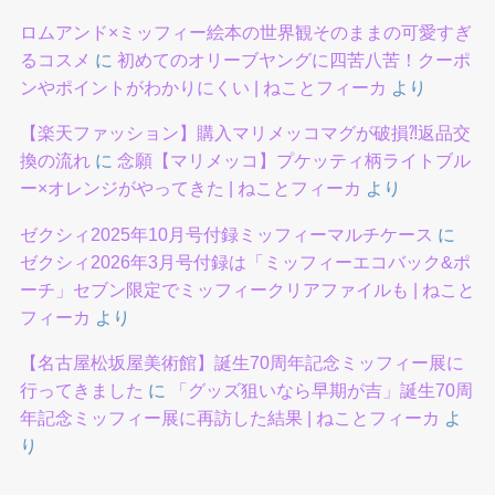
ロムアンド×ミッフィー絵本の世界観そのままの可愛すぎ
るコスメ
に
初めてのオリーブヤングに四苦八苦！クーポ
ンやポイントがわかりにくい | ねことフィーカ
より
【楽天ファッション】購入マリメッコマグが破損⁈返品交
換の流れ
に
念願【マリメッコ】プケッティ柄ライトブル
ー×オレンジがやってきた | ねことフィーカ
より
ゼクシィ2025年10月号付録ミッフィーマルチケース
に
ゼクシィ2026年3月号付録は「ミッフィーエコバック&ポ
ーチ」セブン限定でミッフィークリアファイルも | ねこと
フィーカ
より
【名古屋松坂屋美術館】誕生70周年記念ミッフィー展に
行ってきました
に
「グッズ狙いなら早期が吉」誕生70周
年記念ミッフィー展に再訪した結果 | ねことフィーカ
よ
り