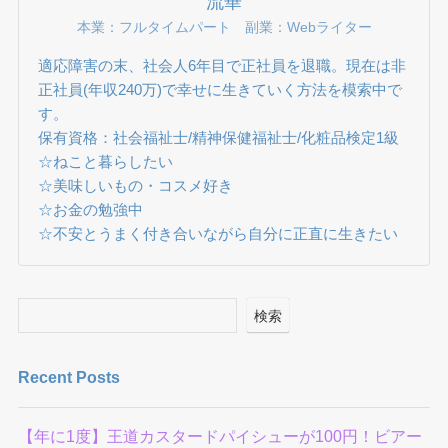
流華
本業：フルタイムパート 副業：Webライター
適応障害の末、社会人6年目で正社員を退職。現在は非
正社員(年収240万)で幸せに生きていく方法を模索中で
す。
保有資格：社会福祉士/精神保健福祉士/化粧品検定1級
☆ねこと暮らしたい
☆美味しいもの・コスメ好き
☆お金の勉強中
☆不安とうまく付き合いながら自分に正直に生きたい
検索
Recent Posts
【年に1度】王道カスタードパイシューが100円！ビアー