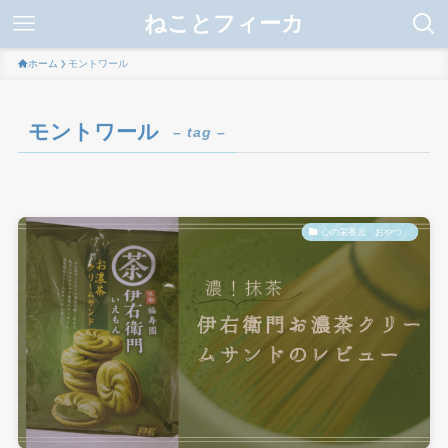
ねことフィーカ
ホーム
モントワール
モントワール
– tag –
心の栄養元「おやつ」