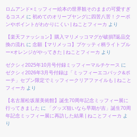
ロムアンド×ミッフィー絵本の世界観そのままの可愛すぎ
るコスメ
に
初めてのオリーブヤングに四苦八苦！クーポ
ンやポイントがわかりにくい | ねことフィーカ
より
【楽天ファッション】購入マリメッコマグが破損⁈返品交
換の流れ
に
念願【マリメッコ】プケッティ柄ライトブル
ー×オレンジがやってきた | ねことフィーカ
より
ゼクシィ2025年10月号付録ミッフィーマルチケース
に
ゼクシィ2026年3月号付録は「ミッフィーエコバック&ポ
ーチ」セブン限定でミッフィークリアファイルも | ねこと
フィーカ
より
【名古屋松坂屋美術館】誕生70周年記念ミッフィー展に
行ってきました
に
「グッズ狙いなら早期が吉」誕生70周
年記念ミッフィー展に再訪した結果 | ねことフィーカ
よ
り