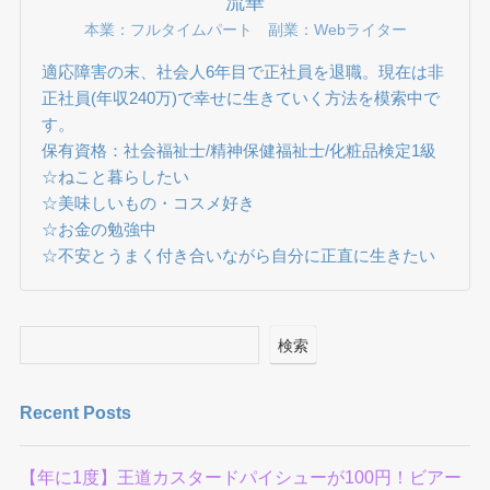
流華
本業：フルタイムパート 副業：Webライター
適応障害の末、社会人6年目で正社員を退職。現在は非
正社員(年収240万)で幸せに生きていく方法を模索中で
す。
保有資格：社会福祉士/精神保健福祉士/化粧品検定1級
☆ねこと暮らしたい
☆美味しいもの・コスメ好き
☆お金の勉強中
☆不安とうまく付き合いながら自分に正直に生きたい
検索
Recent Posts
【年に1度】王道カスタードパイシューが100円！ビアー