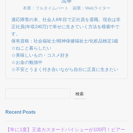
流華
本業：フルタイムパート 副業：Webライター
適応障害の末、社会人6年目で正社員を退職。現在は非
正社員(年収240万)で幸せに生きていく方法を模索中で
す。
保有資格：社会福祉士/精神保健福祉士/化粧品検定1級
☆ねこと暮らしたい
☆美味しいもの・コスメ好き
☆お金の勉強中
☆不安とうまく付き合いながら自分に正直に生きたい
検索
Recent Posts
【年に1度】王道カスタードパイシューが100円！ビアー