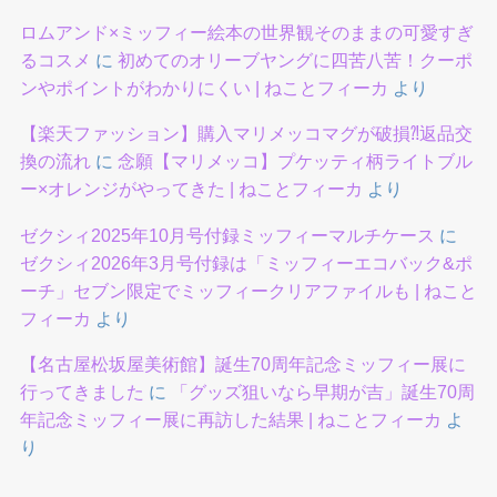
ロムアンド×ミッフィー絵本の世界観そのままの可愛すぎ
るコスメ
に
初めてのオリーブヤングに四苦八苦！クーポ
ンやポイントがわかりにくい | ねことフィーカ
より
【楽天ファッション】購入マリメッコマグが破損⁈返品交
換の流れ
に
念願【マリメッコ】プケッティ柄ライトブル
ー×オレンジがやってきた | ねことフィーカ
より
ゼクシィ2025年10月号付録ミッフィーマルチケース
に
ゼクシィ2026年3月号付録は「ミッフィーエコバック&ポ
ーチ」セブン限定でミッフィークリアファイルも | ねこと
フィーカ
より
【名古屋松坂屋美術館】誕生70周年記念ミッフィー展に
行ってきました
に
「グッズ狙いなら早期が吉」誕生70周
年記念ミッフィー展に再訪した結果 | ねことフィーカ
よ
り