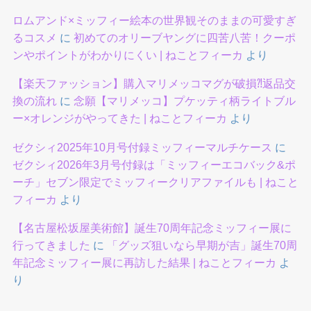
ロムアンド×ミッフィー絵本の世界観そのままの可愛すぎ
るコスメ
に
初めてのオリーブヤングに四苦八苦！クーポ
ンやポイントがわかりにくい | ねことフィーカ
より
【楽天ファッション】購入マリメッコマグが破損⁈返品交
換の流れ
に
念願【マリメッコ】プケッティ柄ライトブル
ー×オレンジがやってきた | ねことフィーカ
より
ゼクシィ2025年10月号付録ミッフィーマルチケース
に
ゼクシィ2026年3月号付録は「ミッフィーエコバック&ポ
ーチ」セブン限定でミッフィークリアファイルも | ねこと
フィーカ
より
【名古屋松坂屋美術館】誕生70周年記念ミッフィー展に
行ってきました
に
「グッズ狙いなら早期が吉」誕生70周
年記念ミッフィー展に再訪した結果 | ねことフィーカ
よ
り