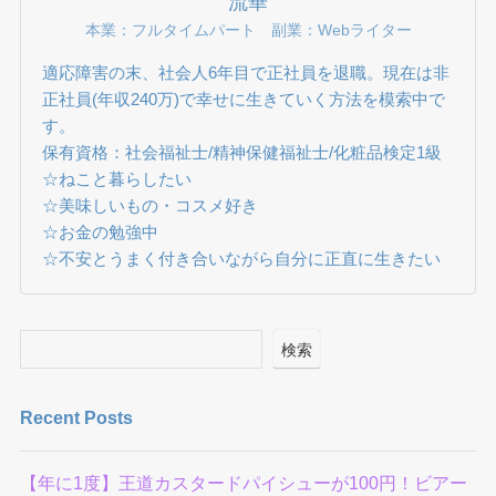
流華
本業：フルタイムパート 副業：Webライター
適応障害の末、社会人6年目で正社員を退職。現在は非
正社員(年収240万)で幸せに生きていく方法を模索中で
す。
保有資格：社会福祉士/精神保健福祉士/化粧品検定1級
☆ねこと暮らしたい
☆美味しいもの・コスメ好き
☆お金の勉強中
☆不安とうまく付き合いながら自分に正直に生きたい
検索
Recent Posts
【年に1度】王道カスタードパイシューが100円！ビアー