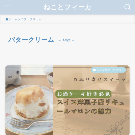
ねことフィーカ
ホーム
バタークリーム
バタークリーム
– tag –
心の栄養元「おやつ」