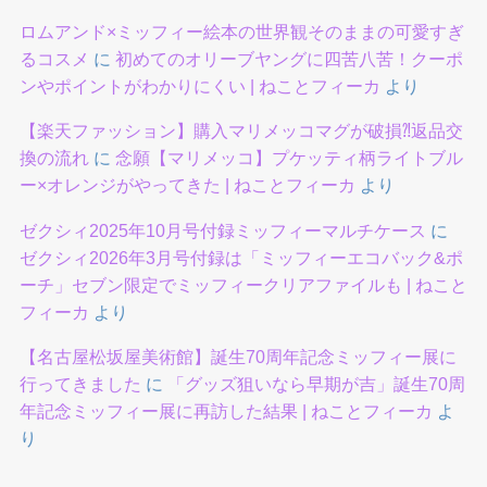
ロムアンド×ミッフィー絵本の世界観そのままの可愛すぎ
るコスメ
に
初めてのオリーブヤングに四苦八苦！クーポ
ンやポイントがわかりにくい | ねことフィーカ
より
【楽天ファッション】購入マリメッコマグが破損⁈返品交
換の流れ
に
念願【マリメッコ】プケッティ柄ライトブル
ー×オレンジがやってきた | ねことフィーカ
より
ゼクシィ2025年10月号付録ミッフィーマルチケース
に
ゼクシィ2026年3月号付録は「ミッフィーエコバック&ポ
ーチ」セブン限定でミッフィークリアファイルも | ねこと
フィーカ
より
【名古屋松坂屋美術館】誕生70周年記念ミッフィー展に
行ってきました
に
「グッズ狙いなら早期が吉」誕生70周
年記念ミッフィー展に再訪した結果 | ねことフィーカ
よ
り