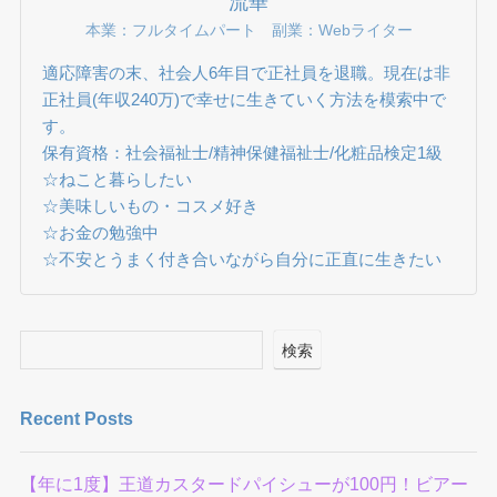
流華
本業：フルタイムパート 副業：Webライター
適応障害の末、社会人6年目で正社員を退職。現在は非
正社員(年収240万)で幸せに生きていく方法を模索中で
す。
保有資格：社会福祉士/精神保健福祉士/化粧品検定1級
☆ねこと暮らしたい
☆美味しいもの・コスメ好き
☆お金の勉強中
☆不安とうまく付き合いながら自分に正直に生きたい
検索
Recent Posts
【年に1度】王道カスタードパイシューが100円！ビアー