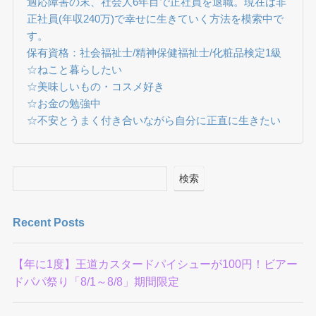
適応障害の末、社会人6年目で正社員を退職。現在は非
正社員(年収240万)で幸せに生きていく方法を模索中で
す。
保有資格：社会福祉士/精神保健福祉士/化粧品検定1級
☆ねこと暮らしたい
☆美味しいもの・コスメ好き
☆お金の勉強中
☆不安とうまく付き合いながら自分に正直に生きたい
検索
Recent Posts
【年に1度】王道カスタードパイシューが100円！ビアー
ドパパ祭り「8/1～8/8」期間限定