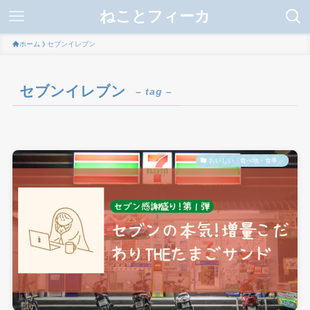
ねことフィーカ
ホーム
セブンイレブン
セブンイレブン
– tag –
おいしい「食べ物・食事」