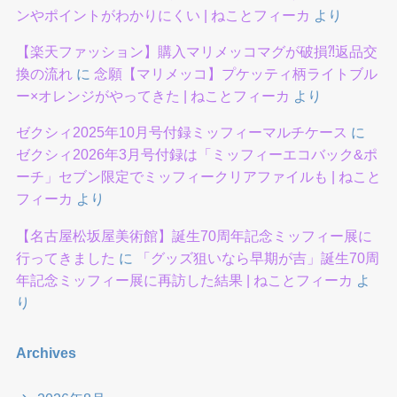
ンやポイントがわかりにくい | ねことフィーカ
より
【楽天ファッション】購入マリメッコマグが破損⁈返品交
換の流れ
に
念願【マリメッコ】プケッティ柄ライトブル
ー×オレンジがやってきた | ねことフィーカ
より
ゼクシィ2025年10月号付録ミッフィーマルチケース
に
ゼクシィ2026年3月号付録は「ミッフィーエコバック&ポ
ーチ」セブン限定でミッフィークリアファイルも | ねこと
フィーカ
より
【名古屋松坂屋美術館】誕生70周年記念ミッフィー展に
行ってきました
に
「グッズ狙いなら早期が吉」誕生70周
年記念ミッフィー展に再訪した結果 | ねことフィーカ
よ
り
Archives