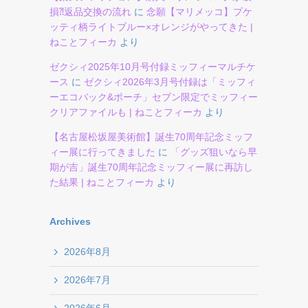
損⁈返品交換の流れ
に
念願【マリメッコ】プケ
ッティ柄ライトブルー×オレンジがやってきた |
ねことフィーカ
より
ゼクシィ2025年10月号付録ミッフィーマルチケ
ース
に
ゼクシィ2026年3月号付録は「ミッフィ
ーエコバック&ポーチ」セブン限定でミッフィー
クリアファイルも | ねことフィーカ
より
【名古屋松坂屋美術館】誕生70周年記念ミッフ
ィー展に行ってきました
に
「グッズ狙いなら早
期が吉」誕生70周年記念ミッフィー展に再訪し
た結果 | ねことフィーカ
より
Archives
2026年8月
2026年7月