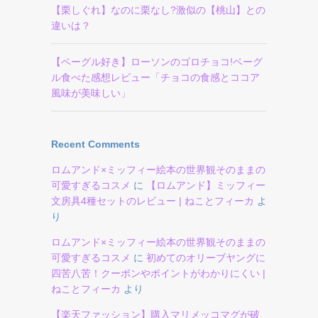
【栗しぐれ】なのに栗なし?激似の【桃山】との
違いは？
【ベーグル好き】ローソンのゴロチョコ!ベーグ
ル食べた感想レビュー「チョコの食感とココア
風味が美味しい」
Recent Comments
ロムアンド×ミッフィー絵本の世界観そのままの
可愛すぎるコスメ
に
【ロムアンド】ミッフィー
文房具4種セットのレビュー | ねことフィーカ
よ
り
ロムアンド×ミッフィー絵本の世界観そのままの
可愛すぎるコスメ
に
初めてのオリーブヤングに
四苦八苦！クーポンやポイントがわかりにくい |
ねことフィーカ
より
【楽天ファッション】購入マリメッコマグが破