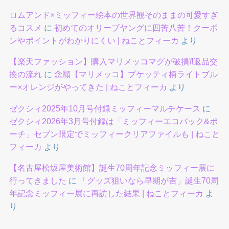
ロムアンド×ミッフィー絵本の世界観そのままの可愛すぎ
るコスメ
に
初めてのオリーブヤングに四苦八苦！クーポ
ンやポイントがわかりにくい | ねことフィーカ
より
【楽天ファッション】購入マリメッコマグが破損⁈返品交
換の流れ
に
念願【マリメッコ】プケッティ柄ライトブル
ー×オレンジがやってきた | ねことフィーカ
より
ゼクシィ2025年10月号付録ミッフィーマルチケース
に
ゼクシィ2026年3月号付録は「ミッフィーエコバック&ポ
ーチ」セブン限定でミッフィークリアファイルも | ねこと
フィーカ
より
【名古屋松坂屋美術館】誕生70周年記念ミッフィー展に
行ってきました
に
「グッズ狙いなら早期が吉」誕生70周
年記念ミッフィー展に再訪した結果 | ねことフィーカ
よ
り