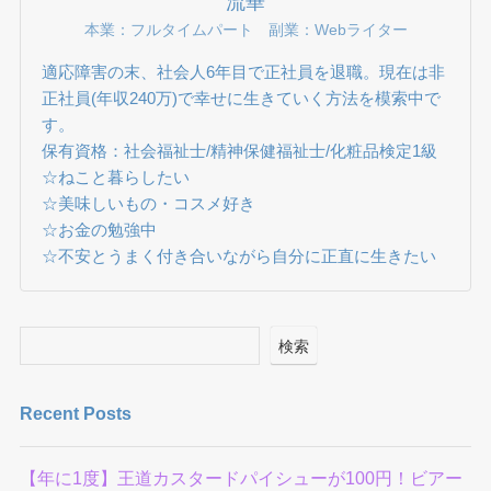
流華
本業：フルタイムパート 副業：Webライター
適応障害の末、社会人6年目で正社員を退職。現在は非
正社員(年収240万)で幸せに生きていく方法を模索中で
す。
保有資格：社会福祉士/精神保健福祉士/化粧品検定1級
☆ねこと暮らしたい
☆美味しいもの・コスメ好き
☆お金の勉強中
☆不安とうまく付き合いながら自分に正直に生きたい
検索
Recent Posts
【年に1度】王道カスタードパイシューが100円！ビアー