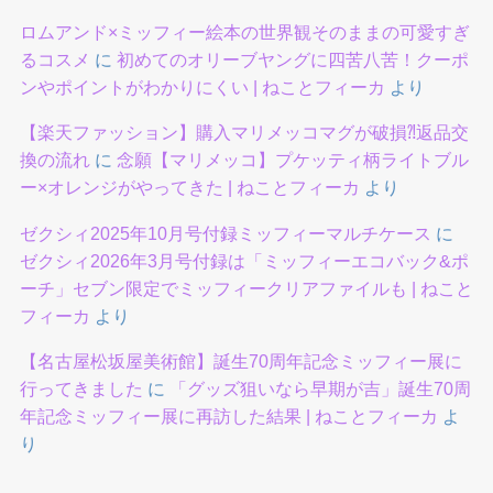
ロムアンド×ミッフィー絵本の世界観そのままの可愛すぎ
るコスメ
に
初めてのオリーブヤングに四苦八苦！クーポ
ンやポイントがわかりにくい | ねことフィーカ
より
【楽天ファッション】購入マリメッコマグが破損⁈返品交
換の流れ
に
念願【マリメッコ】プケッティ柄ライトブル
ー×オレンジがやってきた | ねことフィーカ
より
ゼクシィ2025年10月号付録ミッフィーマルチケース
に
ゼクシィ2026年3月号付録は「ミッフィーエコバック&ポ
ーチ」セブン限定でミッフィークリアファイルも | ねこと
フィーカ
より
【名古屋松坂屋美術館】誕生70周年記念ミッフィー展に
行ってきました
に
「グッズ狙いなら早期が吉」誕生70周
年記念ミッフィー展に再訪した結果 | ねことフィーカ
よ
り