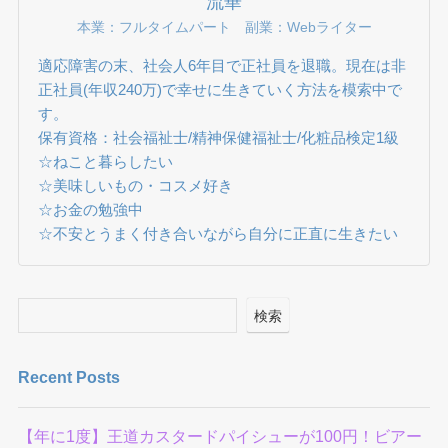
流華
本業：フルタイムパート 副業：Webライター
適応障害の末、社会人6年目で正社員を退職。現在は非
正社員(年収240万)で幸せに生きていく方法を模索中で
す。
保有資格：社会福祉士/精神保健福祉士/化粧品検定1級
☆ねこと暮らしたい
☆美味しいもの・コスメ好き
☆お金の勉強中
☆不安とうまく付き合いながら自分に正直に生きたい
検索
Recent Posts
【年に1度】王道カスタードパイシューが100円！ビアー